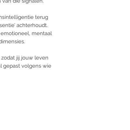
 van die signalen.
intelligentie terug
sentie’ achterhoudt.
, emotioneel, mentaal
e dimensies.
zodat jij jouw leven
al gepast volgens wie