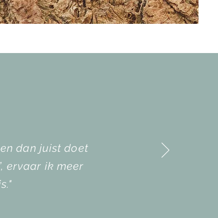
een dan juist doet
”, ervaar ik meer
s."