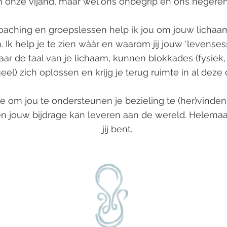
jn onze vijand, maar wel ons onbegrip en ons negeren
aching en groepslessen help ik jou om jouw lichaams
Ik help je te zien wààr en waarom jij jouw ‘levenses
naar de taal van je lichaam, kunnen blokkades (fysiek
tueel) zich oplossen en krijg je terug ruimte in al dez
e om jou te ondersteunen je bezieling te (her)vinden 
 en jouw bijdrage kan leveren aan de wereld. Helema
jij bent.