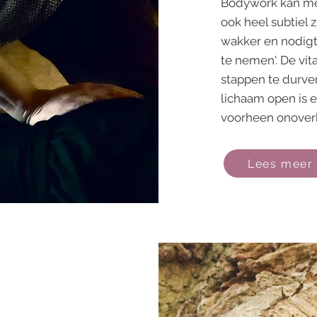
Bodywork kan met
ook heel subtiel 
wakker en nodigt
te nemen'. De vita
stappen te durve
lichaam open is e
voorheen onoverk
Lees meer