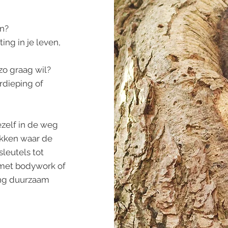
an?
ting in je leven,
zo graag wil?
rdieping of
ezelf in de weg
dekken waar de
sleutels tot
d met bodywork of
ing duurzaam