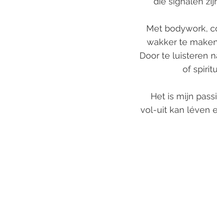
die signalen zi
Met bodywork, co
wakker te maken. 
Door te luisteren 
of spiri
Het is mijn passi
vol-uit kan léven