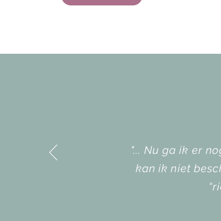
"... Nu ga ik er 
kan ik niet besc
“r