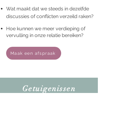
Wat maakt dat we steeds in dezelfde
discussies of conflicten verzeild raken?
Hoe kunnen we meer verdieping of
vervulling in onze relatie bereiken?
Maak een afspraak
Getuigenissen
Wanneer ik vastloop in mijn
partnerrelatie, is Kathleen er om te
helpen “graven”, om ons te helpen
om net niet voorbij te gaan aan de