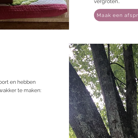
vergroten..
Maak een afsp
poort en hebben
e wakker te maken: