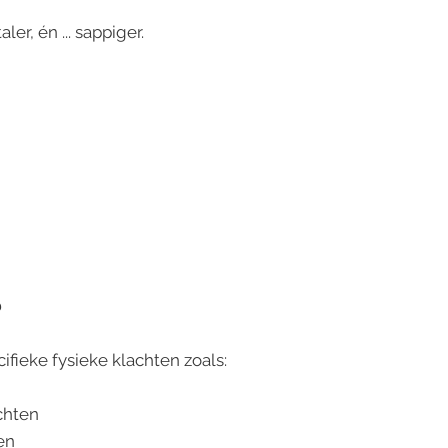
er, én ... sappiger.
?
fieke fysieke klachten zoals:
chten
en