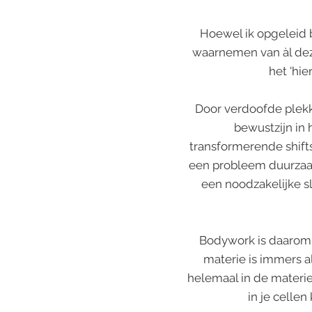
Hoewel ik opgeleid 
waarnemen van àl deze
het 'hi
Door verdoofde plekk
bewustzijn in
transformerende shifts
een probleem duurzaam 
een noodzakelijke sl
Bodywork is daarom o
materie is immers a
helemaal in de materie
in je celle