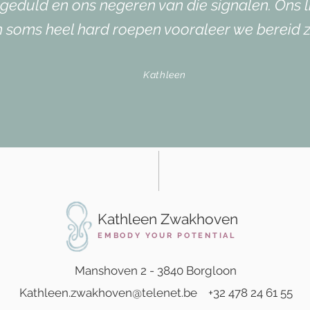
ongeduld en ons negeren van die signalen.
Ons l
 soms heel hard roepen vooraleer we bereid zijn
Kathleen
Kathleen Zwakhoven
EMBODY YOUR POTENTIAL
Manshoven 2 - 3840 Borgloon
Kathleen.zwakhoven@telenet.be
+32 478 24 61 55