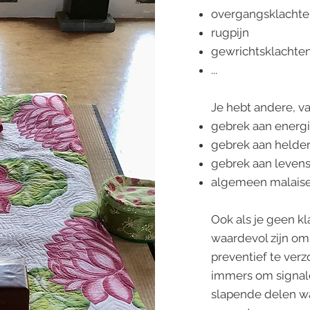
overgangsklacht
rugpijn
gewrichtsklachte
...
Je hebt andere, v
gebrek aan energ
gebrek aan helde
gebrek aan levens
algemeen malaise 
Ook als je geen k
waardevol zijn om
preventief te verz
immers om signale
slapende delen wa