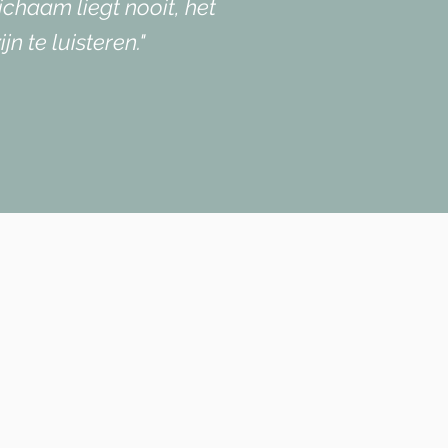
ichaam liegt nooit, het
 te luisteren."