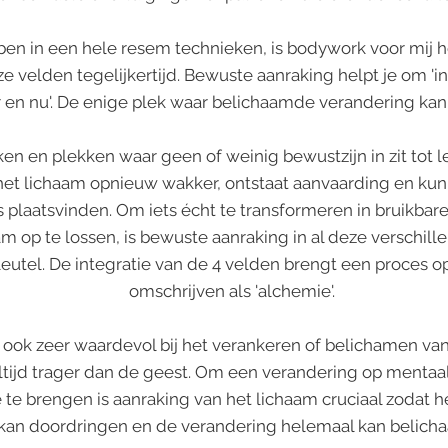
ben in een hele resem technieken, is bodywork voor mij 
 velden tegelijkertijd. Bewuste aanraking helpt je om 'in'
er en nu'. De enige plek waar belichaamde verandering kan
en en plekken waar geen of weinig bewustzijn in zit tot 
 het lichaam opnieuw wakker, ontstaat aanvaarding en k
 plaatsvinden. Om iets écht te transformeren in bruikbare 
op te lossen, is bewuste aanraking in al deze verschille
eutel. De integratie van de 4 velden brengt een proces o
omschrijven als 'alchemie'.
ok zeer waardevol bij het verankeren of belichamen van 
ltijd trager dan de geest. Om een verandering op mentaa
 te brengen is aanraking van het lichaam cruciaal zodat 
n kan doordringen en de verandering helemaal kan belic